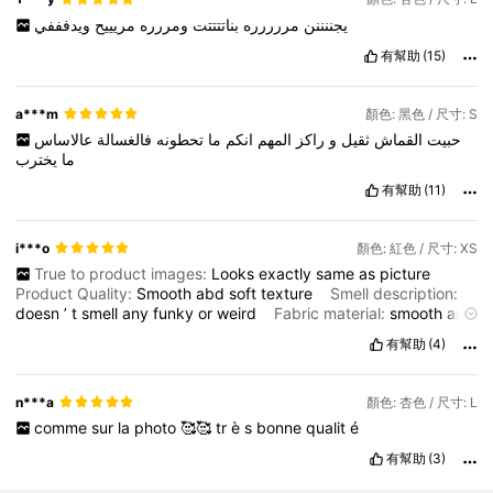
يجننننن
مررررره
بناتتتتت
ومررره
مريييح
ويدفففي
有幫助
(15)
a***m
顏色: 黑色 / 尺寸: S
حبيت
القماش
ثقيل
و
راكز
المهم
انكم
ما
تحطونه
فالغسالة
عالاساس
ما
يخترب
有幫助
(11)
i***o
顏色: 紅色 / 尺寸: XS
True to product images:
Looks
exactly
same
as
picture
Product Quality:
Smooth
abd
soft
texture
Smell description:
doesn
’
t
smell
any
funky
or
weird
Fabric material:
smooth
and
soft
Fit:
perfect
to
size
有幫助
(4)
n***a
顏色: 杏色 / 尺寸: L
comme
sur
la
photo
🥰🥰
tr
è
s
bonne
qualit
é
有幫助
(3)