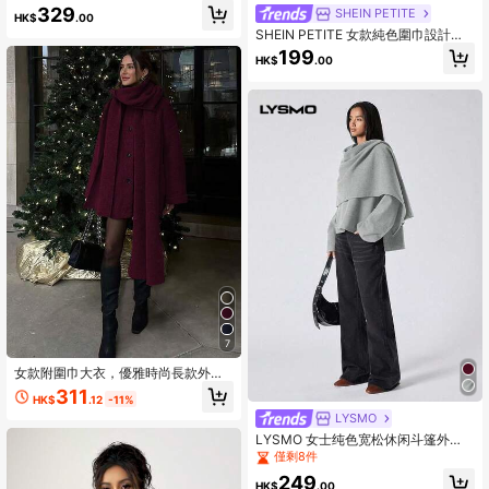
秋冬季节，柔和的淡黄色/奶油黄色外
329
SHEIN PETITE
HK$
.00
套
SHEIN PETITE 女款純色圍巾設計寬
鬆休閒羊毛混紡夾克外套，棕色，秋
199
HK$
.00
冬款，適合嬌小女性
7
女款附圍巾大衣，優雅時尚長款外
套，適合聖誕節
311
HK$
.12
-11%
LYSMO
LYSMO 女士纯色宽松休闲斗篷外
套，秋冬
僅剩8件
249
HK$
.00