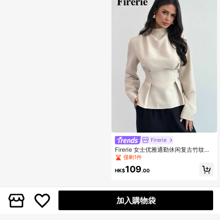
Firerie
Firerie 女士优雅通勤休闲复古竹纹立
领长袖收腰褶裥设计修身衬衫，秋冬
僅剩1件
新款女士衬衫，优雅女式衬衫，春季
109
女装
HK$
.00
加入購物袋