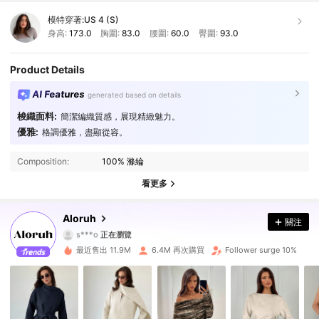
模特穿著:
US 4 (S)
身高:
173.0
胸圍:
83.0
腰圍:
60.0
臀圍:
93.0
Product Details
AI Features
generated based on details
梭織面料:
簡潔編織質感，展現精緻魅力。
優雅:
格調優雅，盡顯從容。
2.6M 追蹤者
4.87
Composition:
100% 滌綸
2.6M 追蹤者
4.87
看更多
2.6M 追蹤者
4.87
Aloruh
關注
s***o
正在瀏覽
2.6M 追蹤者
4.87
最近售出 11.9M
6.4M 再次購買
Follower surge 10%
2.6M 追蹤者
4.87
2.6M 追蹤者
4.87