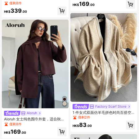
款
衣，秋冬季
169
僅剩8件
HK$
.00
339
HK$
.00
Factory Scarf Store
1 件女式双面仿羊毛拼色时尚百搭空
Aloruh
调披肩围巾，厚实保暖，适合日常使
僅剩2件
Aloruh 女士纯色围巾外套，适合秋冬
用，秋冬季
季通勤穿着
83
僅剩8件
HK$
.00
169
HK$
.00