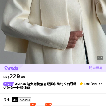
1/7
229
HK$
.00
Aloruh 超大宽松落肩配围巾简约长袖通勤
4.88
(
500+
)
短款女士针织外套
尺寸
:
US
Standard
2 left
4 left