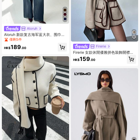
Aloruh
Aloruh 新款复古海军蓝大衣、围巾、
披肩、斗篷、纯色短款大衣，适合初
僅剩5件
秋至深冬
189
Firerie
HK$
.00
Firerie 女款休閒優雅拼色裝飾開襟外
套/繫帶拼色飾邊粗花呢外套/棕色外套
159
HK$
.00
秋季女裝/秋季女裝/冬季女裝/冬季女
裝/返校女裝/教師穿搭/商務休閒女
裝，秋季，秋季女裝，冬季女裝