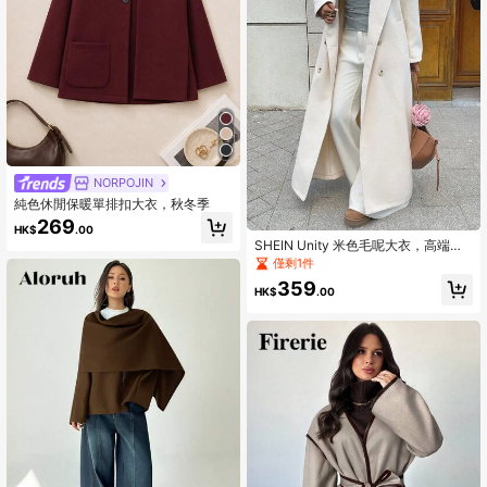
NORPOJIN
純色休閒保暖單排扣大衣，秋冬季
269
HK$
.00
SHEIN Unity 米色毛呢大衣，高端欧
美优雅英伦风，时尚韩版设计，秋冬
僅剩1件
女中长款毛呢外套
359
HK$
.00