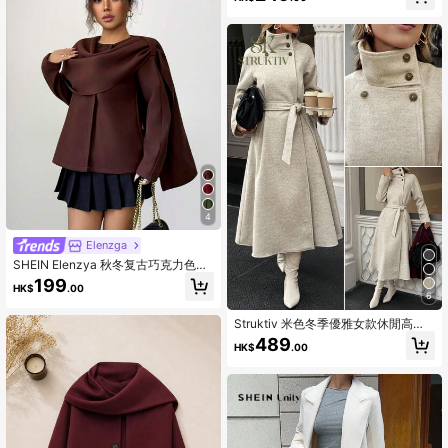
4
Elenzga
SHEIN Elenzya 秋冬复古巧克力色披
肩领夹克
199
HK$
.00
6
Struktiv 米色冬季優雅女款休閒高領
鈕扣腰帶長款羊毛大衣，老錢風秋季
489
HK$
.00
女裝，外出穿搭