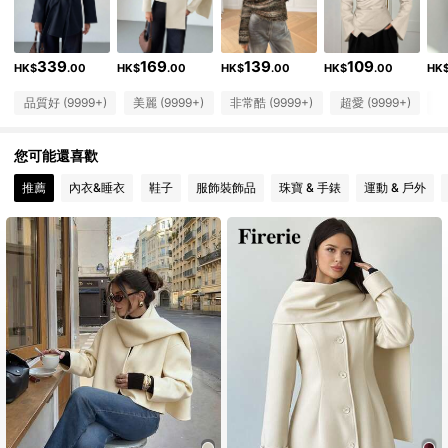
2.6M 追蹤者
4.87
339
169
139
109
2.6M 追蹤者
4.87
HK$
.00
HK$
.00
HK$
.00
HK$
.00
HK
品質好 (9999+)
美麗 (9999+)
非常酷 (9999+)
超愛 (9999+)
與
2.6M 追蹤者
4.87
您可能還喜歡
2.6M 追蹤者
4.87
推薦
內衣&睡衣
鞋子
服飾裝飾品
珠寶 & 手錶
運動 & 戶外
2.6M 追蹤者
4.87