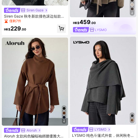
Siren Gaze
4
Siren Gaze 秋冬新款撞色滚边短款拼
接外套（含配套围巾），秋季
459
僅剩7件
HK$
.00
229
HK$
.00
LYSMO
4
LYSMO
Aloruh
LYSMO 纯色斗篷式外套，休闲秋冬
Aloruh 女款純色蝙蝠袖綁腰優雅大