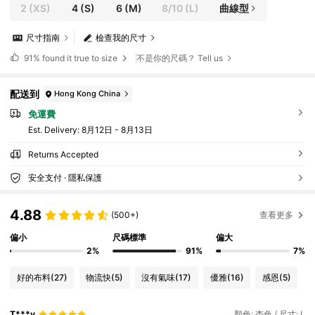
2
(XS)
4
(S)
6
(M)
8/10
(L)
曲線型
尺寸指南
檢查我的尺寸
91%
found it true to size
不是你的尺碼？ Tell us
配送到
Hong Kong China
免運費
​Est. Delivery:
8月12日 - 8月13日
Returns Accepted
安全支付 · 隱私保護
4.88
(500+)
查看更多
偏小
尺碼標準
偏大
2%
91%
7%
好的布料
(27)
物流快
(5)
沒有氣味
(17)
優雅
(16)
感恩
(5)
T***y
顏色: 杏色 / 尺寸: L