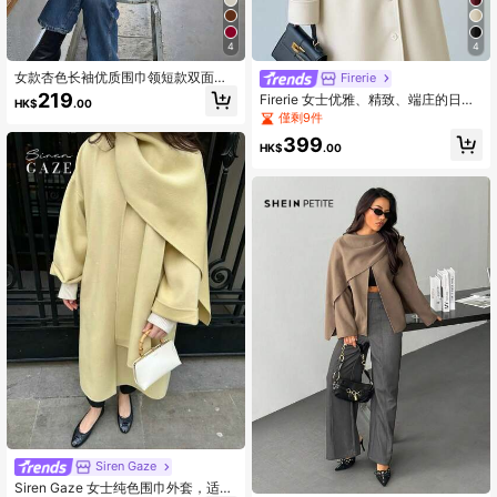
4
4
女款杏色长袖优质围巾领短款双面呢
Firerie
大衣秋冬
219
Firerie 女士优雅、精致、端庄的日常
HK$
.00
通勤街头时尚新款百搭宽围巾披肩领
僅剩9件
纽扣腰身A字长款棕色外套，秋冬款
399
HK$
.00
Siren Gaze
Siren Gaze 女士纯色围巾外套，适合