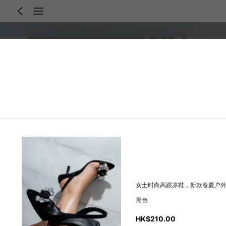
女士时尚高跟凉鞋，新款春夏户外
黑色
HK$210.00