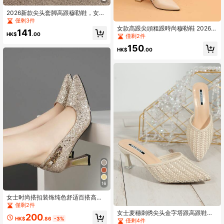
2026新款尖头套脚高跟穆勒鞋，女士
慵懒凉鞋，春季款
僅剩3件
女款高跟尖頭粗跟時尚穆勒鞋 2026
141
HK$
.00
春夏新款 2-Way 穿法 百搭米色高跟
僅剩2件
涼鞋
150
HK$
.00
16
女士时尚搭扣装饰纯色舒适百搭高跟
鞋，适合所有季节，母亲节礼物
僅剩2件
女士麦穗刺绣尖头金字塔跟高跟鞋，
200
HK$
.86
-3%
魅力派对面料穆勒鞋，优雅小猫跟鞋
僅剩4件