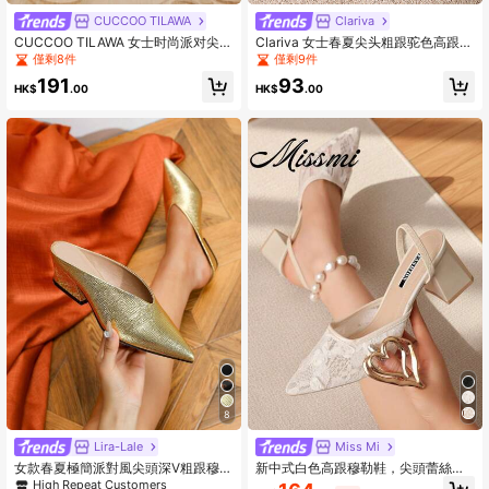
CUCCOO TILAWA
Clariva
CUCCOO TILAWA 女士时尚派对尖头
Clariva 女士春夏尖头粗跟驼色高跟凉
细高跟水钻高跟鞋
鞋，舒适鞋底，打造经典OL造型，圣
僅剩8件
僅剩9件
诞礼物之选
191
93
HK$
.00
HK$
.00
8
Lira-Lale
Miss Mi
女款春夏極簡派對風尖頭深V粗跟穆勒
新中式白色高跟穆勒鞋，尖頭蕾絲刺
涼鞋，休閒時尚優雅舒適，適合通勤
繡套腳涼鞋女款，優雅，派對穿搭，
High Repeat Customers