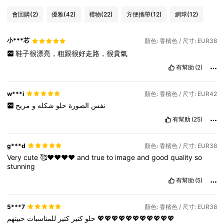
會回購
(2)
優雅
(42)
禮物
(22)
方便攜帶
(12)
網球
(12)
小***芯
顏色: 香檳色 / 尺寸: EUR38
鞋子很漂亮，粗跟很好走路，很貴氣
有幫助
(2)
w***i
顏色: 香檳色 / 尺寸: EUR42
نفس
الصورة
حلو
شكله
و
مريح
有幫助
(25)
g***d
顏色: 香檳色 / 尺寸: EUR38
Very
cute
🥰❤️❤️❤️❤️
and
true
to
image
and
good
quality
so
stunning
有幫助
(5)
5***7
顏色: 香檳色 / 尺寸: EUR38
للمناسبات
كتير
كتير
حلو
حبيتهم
💖💖💖💖💖💖💖💖💖💖💖