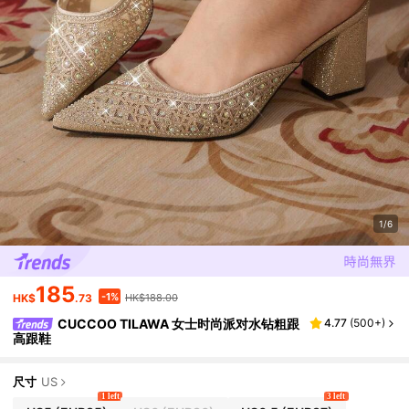
1/6
185
-1%
HK$
.73
HK$188.00
CUCCOO TILAWA 女士时尚派对水钻粗跟
4.77
(
500+
)
高跟鞋
尺寸
US
1 left
3 left