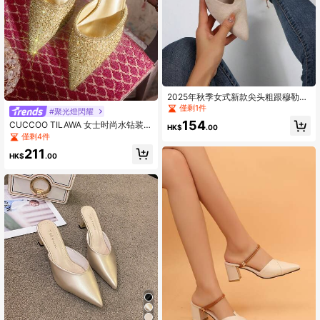
2025年秋季女式新款尖头粗跟穆勒
鞋，法式露背水钻装饰一脚蹬凉鞋，
僅剩1件
#聚光燈閃耀
适合春夏季
154
CUCCOO TILAWA 女士时尚水钻装饰
HK$
.00
高跟派对鞋新年假期
僅剩4件
211
HK$
.00