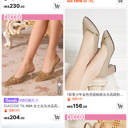
164
HK$
.20
-1%
聚會宴會，亮金金屬質感高跟鞋，性
粗跟，夏季鞋
230
感露背不對稱鞋跟
HK$
.00
4
1双青少年金色亮面粗跟尖头高跟鞋，
舒适高跟鞋，适合休闲、派对、约会
僅剩1件
#假日魅力
等场合
156
CUCCOO TILAWA 女士尖头水晶高跟
HK$
.00
鞋水钻镂空格子黑色正装鞋，适合外
僅剩3件
出、宴会和聚会
204
HK$
.00