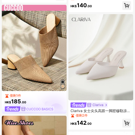
140
HK$
.00
僅剩1件
185
HK$
.00
Clariva
CUCCOO BASICS
Clariva 女士尖头高跟一脚蹬穆勒凉
鞋，女神风平底拖鞋，春季新品
僅剩2件
142
HK$
.00