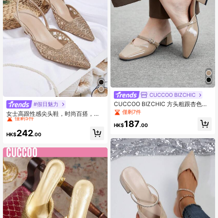
CUCCOO BIZCHIC
CUCCOO BIZCHIC 方头粗跟杏色优
High Repeat Customers
#假日魅力
雅通勤穆勒鞋，女式高跟露背浅口鞋
僅剩7件
僅剩5件
女士高跟性感尖头鞋，时尚百搭，优
雅猫跟，适合派对、夏季穿搭
High Repeat Customers
High Repeat Customers
187
HK$
.00
僅剩5件
僅剩5件
242
HK$
.00
High Repeat Customers
僅剩5件