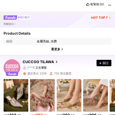
有幫助
(0)
HOT
TOP 7
#假日魅力
閃耀節日！
156K 追蹤者
4.90
Product Details
細節:
金屬亮絲, 水鑽
156K 追蹤者
4.90
看更多
156K 追蹤者
4.90
CUCCOO TILAWA
關注
156K 追蹤者
4.90
最近售出 220K
72K 再次購買
156K 追蹤者
4.90
156K 追蹤者
4.90
156K 追蹤者
4.90