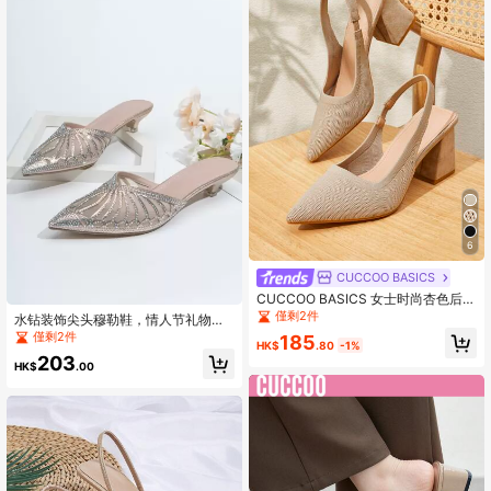
6
CUCCOO BASICS
CUCCOO BASICS 女士时尚杏色后带
粗跟尖头 PU 皮革通勤派对度假露跟
僅剩2件
水钻装饰尖头穆勒鞋，情人节礼物，
高跟鞋
猫跟鞋，夏季穿搭
僅剩2件
185
HK$
.80
-1%
203
HK$
.00