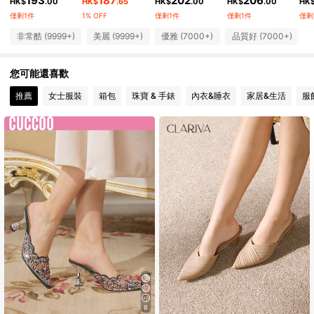
193
187
202
206
156K 追蹤者
4.90
HK$
.00
HK$
.65
HK$
.00
HK$
.00
HK
僅剩1件
1% OFF
僅剩1件
僅剩1件
僅剩
156K 追蹤者
4.90
非常酷 (9999+)
美麗 (9999+)
優雅 (7000+)
品質好 (7000+)
156K 追蹤者
4.90
您可能還喜歡
推薦
女士服裝
箱包
珠寶 & 手錶
內衣&睡衣
家居&生活
服
156K 追蹤者
4.90
8