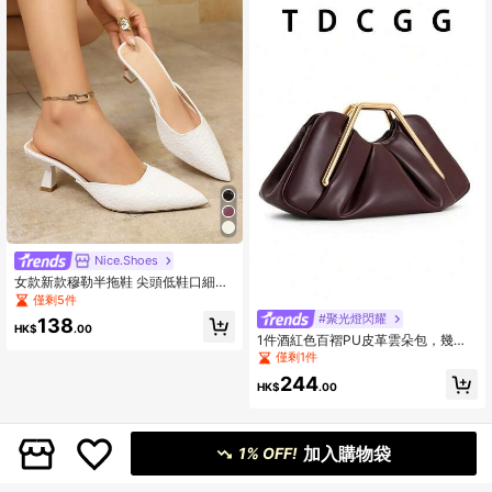
Nice.Shoes
女款新款穆勒半拖鞋 尖頭低鞋口細高
跟鞋 性感優雅設計 舒適包頭深V斜切
僅剩5件
半拖跟穆勒高跟涼鞋
#聚光燈閃耀
138
HK$
.00
1件酒紅色百褶PU皮革雲朵包，幾何
金屬手柄女款手拿包，婚禮、派對與
僅剩1件
宴會晚宴包
244
HK$
.00
加入購物袋
1% OFF!