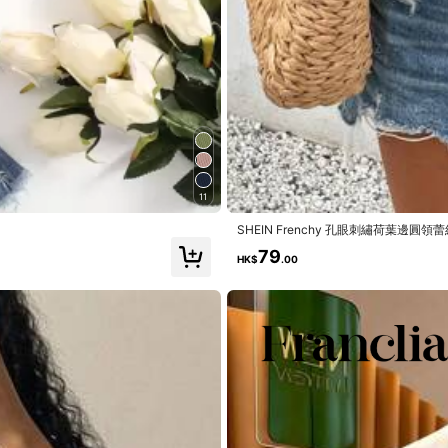
尺碼標準
80%
11
SHEIN Frenchy 孔眼刺繡荷葉邊圓領蕾
79
HK$
.00