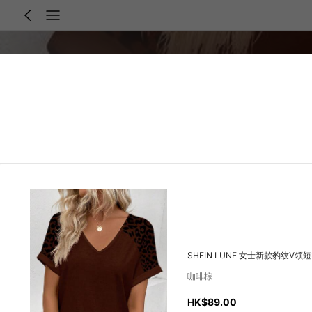
SHEIN LUNE 女士新款豹纹V
咖啡棕
HK$89.00