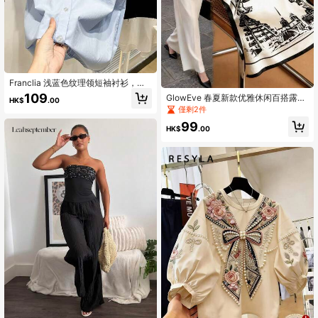
Franclia 浅蓝色纹理领短袖衬衫，卷
袖单排扣口袋宽松上衣，夏季通勤休
109
GlowEve 春夏新款优雅休闲百搭露肩
HK$
.00
闲百搭简约风格轻盈舒适衬衫，适合
蝙蝠袖宽松柔软缎面建筑印花女式衬
僅剩2件
日常穿着、工作场所及多种场合。浅
衫，低调奢华，适合通勤、约会、轻
蓝色衬衫，宽松衬衫，夏季衬衫，基
99
度社交场合。
HK$
.00
础款衬衫，婴儿蓝衬衫，宽松衬衫，
基础款衬衫，短袖衬衫，休闲衬衫，
女士夏季衬衫，女士衬衫，夏季纯色
衬衫，工作衬衫