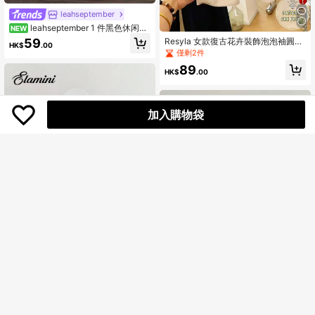
leahseptember
leahseptember 1 件黑色休闲美
NEW
式新年派对宴会亮片拼接露背松紧腰
59
Resyla 女款復古花卉裝飾泡泡袖圓領
HK$
.00
性感浪漫派对夜店装抹胸女士
襯衫，夏季
僅剩2件
89
HK$
.00
加入購物袋
4
Elamini
Elamini 女式褶皱格子衬衫，黑色圆
点，宽松荷叶边袖设计
僅剩2件
Elamini