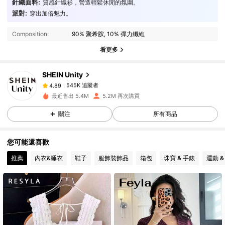
針織面料:
質感針織衫，營造輕鬆休閒的氛圍。
派對:
穿出加倍魅力。
545K 追蹤者
4.89
Composition:
90% 聚希胺, 10% 彈力纖維
看更多
545K 追蹤者
4.89
SHEIN Unity
545K 追蹤者
4.89
最近售出 5.4M
5.2M 再次購買
關注
所有商品
545K 追蹤者
4.89
您可能還喜歡
545K 追蹤者
4.89
推薦
內衣&睡衣
鞋子
服飾裝飾品
箱包
珠寶 & 手錶
運動 &
545K 追蹤者
4.89
545K 追蹤者
4.89