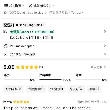
尺寸指南
檢查我的尺寸
100%
found it true to size
不是你的尺碼？ Tell us
配送到
Hong Kong China
免運費(Orders ≥ HK$199.00)
​Est. Delivery:
8月13日 - 8月14日
Returns Accepted
安全支付 · 隱私保護
5.00
(14)
查看更多
偏小
尺碼標準
偏大
0%
100%
0%
好的布料
(2)
方便攜帶
(1)
性感的
(1)
品質好
(4)
柔軟
(2)
r***6
顏色: 玫紅色 / 尺寸: M
This
product
is
so
well
-
made
,
I
couldn
’
t
be
happier
!