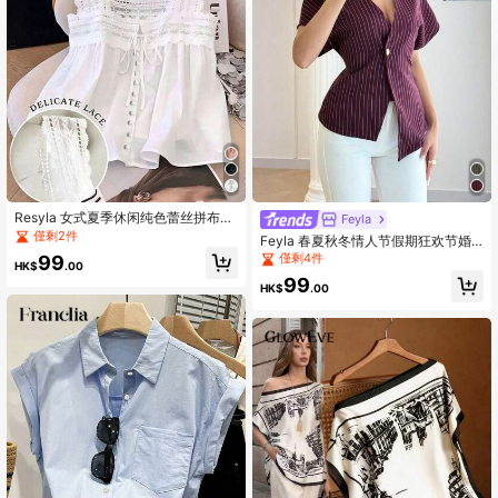
545K 追蹤者
4.89
545K 追蹤者
4.89
545K 追蹤者
4.89
Resyla 女式夏季休闲纯色蕾丝拼布无
Feyla
袖衬衫
僅剩2件
Feyla 春夏秋冬情人节假期狂欢节婚
礼嘉年华服装海滩优雅派对婚礼宾客
僅剩4件
99
HK$
.00
夏季春季情人节女士条纹上衣
99
545K 追蹤者
4.89
HK$
.00