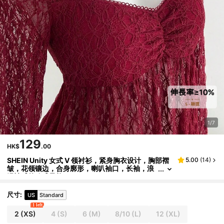
1/7
129
HK$
.00
SHEIN Unity 女式 V 领衬衫，紧身胸衣设计，胸部褶
5.00
(
14
)
皱，花领镶边，合身廓形，喇叭袖口，长袖，浪
漫性感的欧式风格
尺寸
:
US
Standard
1 left
2
(XS)
4
(S)
6
(M)
8/10
(L)
12
(XL)