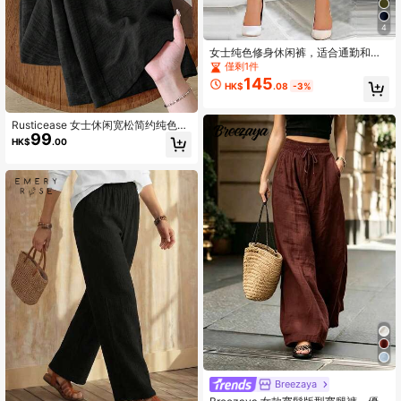
4
女士纯色修身休闲裤，适合通勤和日
常穿着，黑色，春季款
僅剩1件
145
HK$
.08
-3%
Rusticease 女士休闲宽松简约纯色松
99
紧腰阔腿裤
HK$
.00
Breezaya