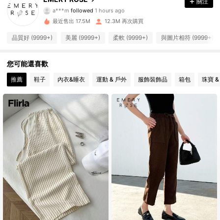
關注
a***m
followed
1 hours ago
l***o
正在瀏覽
最近售出 17.5M
12.3M 再次購買
1.8M 追蹤者
4.86
品質好 (9999+)
美麗 (9999+)
柔軟 (9999+)
與圖片相符 (9999+)
1.8M 追蹤者
4.86
您可能還喜歡
推薦
鞋子
內衣&睡衣
運動 & 戶外
服飾裝飾品
箱包
珠寶 &
1.8M 追蹤者
4.86
1.8M 追蹤者
4.86
1.8M 追蹤者
4.86
1.8M 追蹤者
4.86
1.8M 追蹤者
4.86