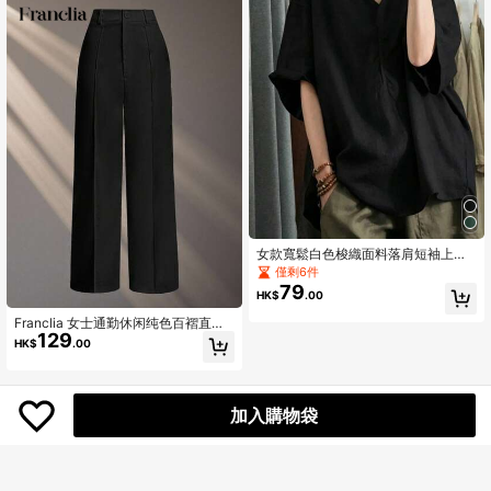
女款寬鬆白色梭織面料落肩短袖上
衣，適合夏季波希米亞風，黑色
僅剩6件
79
HK$
.00
Franclia 女士通勤休闲纯色百褶直筒
129
宽松百搭裤
HK$
.00
加入購物袋