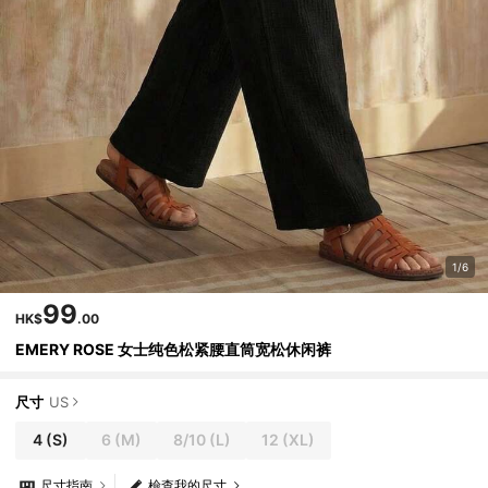
1/6
99
HK$
.00
EMERY ROSE 女士纯色松紧腰直筒宽松休闲裤
尺寸
US
4
(S)
6
(M)
8/10
(L)
12
(XL)
尺寸指南
檢查我的尺寸