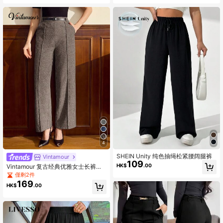
4
SHEIN Unity 纯色抽绳松紧腰阔腿裤
Vintamour
109
HK$
.00
Vintamour 复古经典优雅女士长裤，
春夏修身腰部长裤，灰色直筒裤，带
僅剩2件
口袋，新年女士棕色长裤，节日女士
169
HK$
.00
长裤