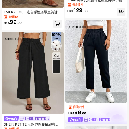
Breezaya 女款寬鬆版型寬腿褲，優
雅法式風格素色，夏季、波西米亞
僅剩3件
風、度假、假日休閒百搭通勤日常海
129
HK$
.00
EMERY ROSE 素色彈性腰帶直筒褲
灘
僅剩5件
99
HK$
.00
僅剩2件
99
HK$
.00
SHEIN PETITE
SHEIN PETITE
SHEIN PETITE 女款彈性腰抽繩寬鬆
休閒舒適長褲，適合春夏秋冬，黑
僅剩1件