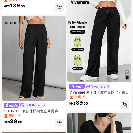
色，小碼女款
139
HK$
.00
Vivamere
Vivamere 夏季休閒紋理寬腿七分褲，
適合嬌小女性
僅剩1件
89
HK$
.00
SHEIN Tall
SHEIN Tall 女款休閒純色直筒長褲，
適合高個女性
僅剩4件
99
HK$
.00