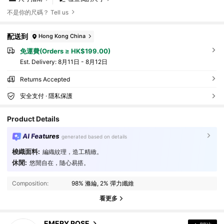
不是你的尺碼？ Tell us
配送到
Hong Kong China
免運費(Orders ≥ HK$199.00)
​Est. Delivery:
8月11日 - 8月12日
Returns Accepted
安全支付 · 隱私保護
Product Details
AI Features
generated based on details
梭織面料:
編織紋理，造工精緻。
1.8M 追蹤者
4.86
休閒:
悠閒自在，隨心易搭。
Composition:
98% 滌綸, 2% 彈力纖維
1.8M 追蹤者
4.86
看更多
1.8M 追蹤者
4.86
EMERY ROSE