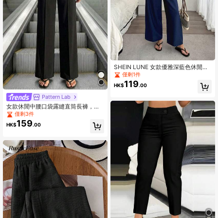
SHEIN LUNE 女款優雅深藍色休閒秋
季高腰寬腿褲，正式通勤與購物夏季
僅剩1件
適用
119
HK$
.00
Pattern Lab
女款休閒中腰口袋露縫直筒長褲，適
合日常穿著，秋冬黑色
僅剩3件
159
HK$
.00