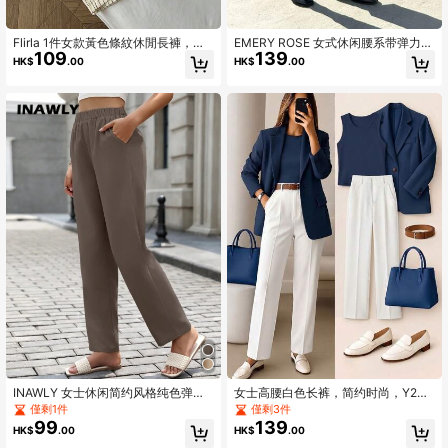
1.8M 追蹤者
4.86
Flirla 1件女款黃色條紋休閒長褲，泡
EMERY ROSE 女式休闲腰系带弹力直
109
139
泡皺褶面料，超低腰抽繩設計，寬鬆
筒灯芯绒裤，秋季
HK$
.00
HK$
.00
直筒褲，休閒浪漫風，適合嬌小女性
INAWLY 女士休闲简约风格纯色弹性
女士高腰白色长裤，简约时尚，Y2K
腰带锥形裤带斜口袋裤秋冬
风格通勤裤，舒适修身百搭（不含配
僅剩1件
僅剩3件
饰）
99
139
HK$
.00
HK$
.00