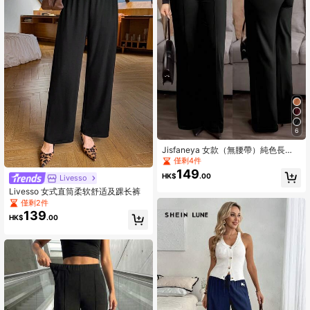
6
Jisfaneya 女款（無腰帶）純色長
褲，附側口袋與拉鍊，優雅休閒，適
僅剩4件
合辦公室通勤，黑色，工作到週末皆
149
HK$
.00
Livesso
適用
Livesso 女式直筒柔软舒适及踝长裤
僅剩2件
139
HK$
.00