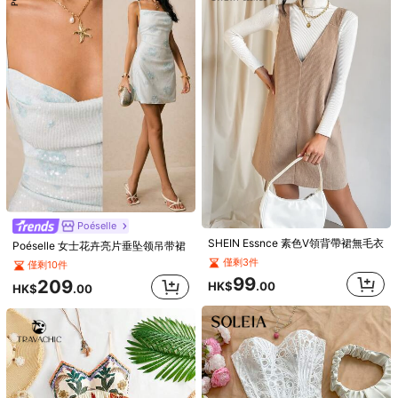
99
149
89
99
HK$
.00
HK$
.00
HK$
.00
HK$
.00
HK
83K 追蹤者
4.88
您可能還喜歡
83K 追蹤者
4.88
推薦
鞋子
內衣&睡衣
服飾裝飾品
箱包
珠寶 & 手錶
家居&
Poéselle
SHEIN Essnce 素色V領背帶裙無毛衣
Poéselle 女士花卉亮片垂坠领吊带裙
僅剩3件
僅剩10件
99
209
HK$
.00
HK$
.00
4
Pariaura
Chiquease 女士碎花系带吊带迷你连衣裙