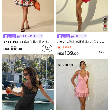
4
SHEIN PETITE
Aloruh
SHEIN PETITE 寫實印花吊帶 A 字下擺洋裝，適合海灘、海邊度假，適合夏季，適合嬌小女性
Aloruh 新款性感露背纯色吊带深V领不对称荷叶边下摆迷你连衣裙，适合外出穿着
99
僅剩4件
HK$
.00
139
HK$
.00
1/6
119
HK$
.00
Andrea Bello 女士度假细肩带迷你连衣
4.90
(
1000+
)
裙，低胸领口，露背，蝴蝶结，鱼尾，性感
风格，迷你连衣裙，及膝长裙，购物，浪
漫，约会，沙滩装，网眼，年轻，少女
尺寸
US
0
(XXS)
2
(XS)
4
(S)
6
(M)
8/10
(L)