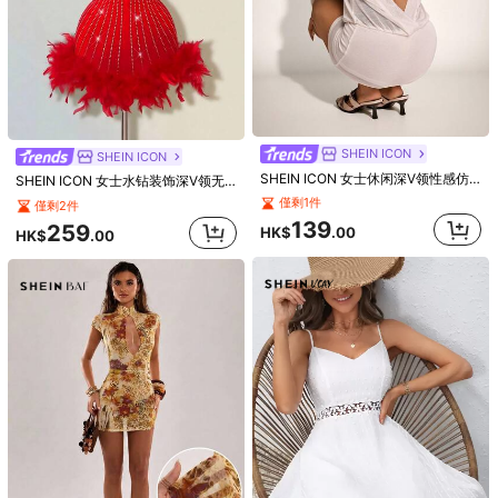
HK$
.00
SHEIN ICON
SHEIN ICON
SHEIN ICON 女士休闲深V领性感仿皮草迷你连衣裙
SHEIN ICON 女士水钻装饰深V领无袖迷你连衣裙，毛绒下摆，派对装
僅剩1件
僅剩2件
139
259
HK$
.00
HK$
.00
Andrea Bello
Andrea Bello 杏色露背极简纯色迷你连衣裙，适合通勤、复古风格、收腰设计、夏季女装、春假装、沙滩装、生日礼服、优雅连衣裙、休闲连衣裙、外出派对连衣裙，奶油色系，适合女性派对穿着
僅剩1件
Andrea Bello
209
HK$
.00
Andrea Bello 紧身粉色圆领露背系带纹理 A 字迷你连衣裙，春夏
僅剩2件
129
HK$
.00