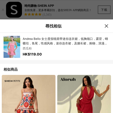
時尚購物-SHEIN APP
×
下載
全館免運，更多專屬折扣，盡在SHEIN·APP網路商店！
(1,345)
尋找相似
Andrea Bello 女士度假细肩带迷你连衣裙，低胸领口，露背，蝴
蝶结，鱼尾，性感风格，迷你连衣裙，及膝长裙，购物，浪漫，
约会，沙滩装，网眼，年轻，少女
西瓜粉
HK$119.00
相似商品