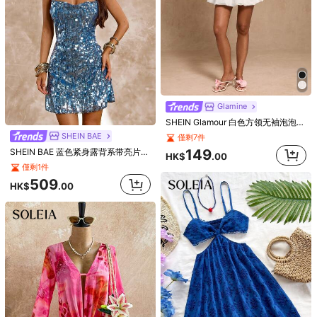
SHEIN PETITE 女款浪漫腰部收腰與下擺設計嬰兒藍洋裝，適合嬌小女性
119
HK$
.00
僅剩2件
149
HK$
.00
Glamine
SHEIN Glamour 白色方领无袖泡泡袖迷你连衣裙，尽显优雅气质，适合舞会、锐舞派对、街头风、演唱会、夜店、约会、生日派对、圣诞节、情人节、新年、婚礼等各种场合。
SHEIN BAE
僅剩7件
149
SHEIN BAE 蓝色紧身露背系带亮片鱼尾迷你连衣裙，深V领无袖夏季沙滩度假迷你连衣裙
HK$
.00
僅剩1件
509
HK$
.00
Blackview WAVE 7C 解鎖智慧型手機，Android 16，5000mAh 電池，13MP+32MP 側邊快捷鍵，八核心 (4+8 擴展) GB+64GB/128GB/1TB SD 儲存，6.56" HD+ 螢幕，雙 SIM 4G，不含充電器
-4%
Show similar in-stock items
查看全部
697
HK$
.42
抱歉，商品已售罄
售罄