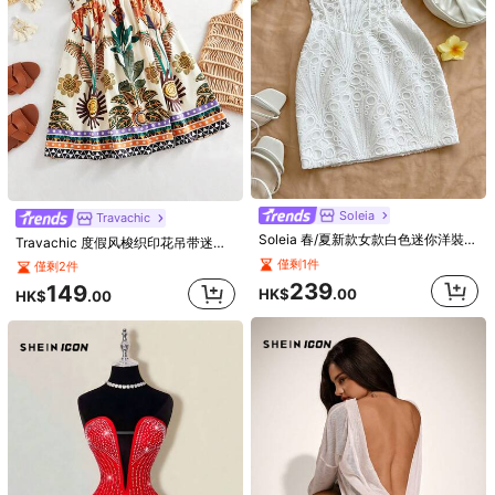
Pariaura 印花无袖休闲度假连衣裙
99
HK$
.00
僅剩7件
119
HK$
.00
Soleia
Travachic
Soleia 春/夏新款女款白色迷你洋裝，露背綁帶不對稱蕾絲紋理 Bustier 上身，休閒度假風，適合返校季、西式海灘婚禮賓客裝、畢業早午餐、聖帕翠克節、春假、復活節、音樂節、優雅波希米亞熱帶風、情人節派對
Travachic 度假风梭织印花吊带迷你连衣裙
僅剩1件
僅剩2件
239
149
HK$
.00
HK$
.00
Doriss
DORISS 夏季細肩帶 A 字金屬扣迷你洋裝，優雅適合海灘、度假、下午茶、戶外穿著派對，度假風
Aloruh
169
HK$
.00
Aloruh 女士纯色简约休闲吊带迷你连衣裙
僅剩5件
189