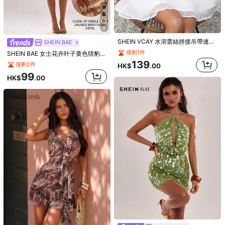
4
SHEIN VCAY 水溶蕾絲拼接吊帶連衣裙
SHEIN BAE
僅剩1件
SHEIN BAE 女士花卉叶子黄色猎豹纹立领修身迷你连衣裙，透视网纱面料，米色波西米亚风夜店夏季派对海滩节
139
僅剩2件
HK$
.00
99
HK$
.00
9
Rafferiza
Rafferiza 女士 V 领针织收腰 A 字性感优雅细肩带短款连衣裙
119
HK$
.00
SHEIN EZwear 女士纯色细肩带休闲露背 A 字形连衣裙
僅剩2件
89
HK$
.00