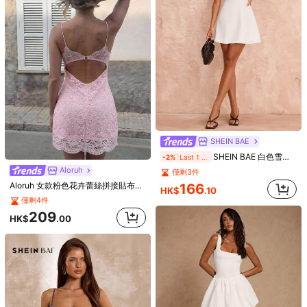
Allurite
Allurite 女士純色極簡風日常穿搭性感吊帶連衣裙
Soleia
僅剩4件
Soleia 春夏季假期细肩带垂坠领口露背系带蝴蝶结下摆女式迷你连衣裙，适合节日、约会、下午茶、度假、音乐节、海滩、夏季服装、波西米亚风、度假、钩针编织、亚麻布，
129
HK$
.00
僅剩2件
129
HK$
.00
SHEIN BAE
SHEIN BAE 白色雪纺露背系带迷你连衣裙，轻盈紧身纯白色连衣裙，女士春夏
-2%
Last 1 days
Aloruh
僅剩3件
166
Aloruh 女款粉色花卉蕾絲拼接貼布修身露背細肩帶迷你洋裝，優雅性感浪漫，適合夏季熱帶風情、雞尾酒會、夜晚外出、約會之夜、婚禮
HK$
.10
僅剩4件
209
HK$
.00
6
SHEIN MOD
SHEIN MOD 針織露背連身修身女裝連衣裙
SHEIN PETITE
僅剩5件