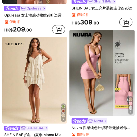
SHEIN BAE
SHEIN BAE 女士亮片装饰迷你连衣裙
Opulessa
僅剩2件
Opulessa 女士性感动物纹荷叶边露背吊带连衣裙，夏季
309
僅剩1件
HK$
.00
209
HK$
.00
Sweetina
Sweetina Y2k 夏季挂脖领带、荷叶边、透明网眼裹身迷你粉色连衣裙
僅剩4件
Sunnyshic
119
HK$
.00
Sunnyshic 女士深V领、细肩带、荷叶边领口、A字型休闲迷你连衣裙，适合度假穿着
僅剩1件
149
HK$
.00
4
7
Nuvra
Nuvra 性感纯色针织吊带无袖迷你连衣裙，修身派对假日女装
SHEIN BAE
僅剩3件
SHEIN BAE 奶油白夏季 Mama Mia 約會派對荷葉邊細節雪紡蛋糕裙，海邊度假純色荷葉吊帶休閒女裝，婚禮穿搭