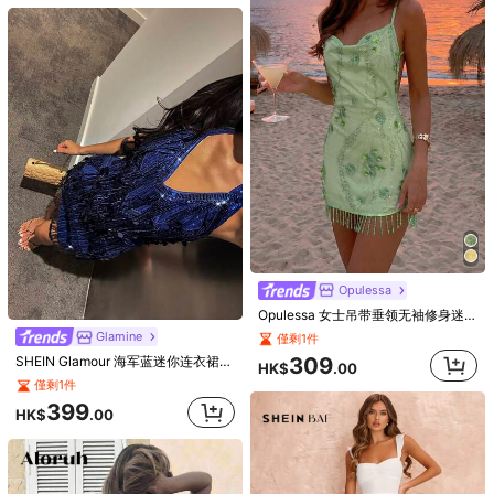
Aloruh
Aloruh 性感露背迷你纯色细肩带女式连衣裙
6
僅剩1件
僅剩3件
89
HK$
.00
129
HK$
.00
SHEIN BAE
Opulessa
Opulessa 女士吊带垂领无袖修身迷你连衣裙，饰有亮片
Glamine
僅剩1件
309
SHEIN Glamour 海军蓝迷你连衣裙，后背拉链，亮片流苏细节。柔美迷你裙套装。迷人的派对礼服。节日盛装。鸡尾酒会服装。迷你裙设计。魅力女士。女士沙滩装。
HK$
.00
僅剩1件
399
HK$
.00
10