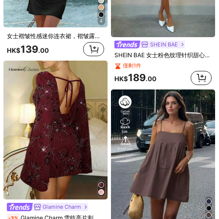
尺寸指南
檢查我的尺寸
96%
found it true to size
不是你的尺碼？ Tell us
4
女士褶皱性感迷你连衣裙，褶皱露肩迷你连衣裙，浪漫假日迷你连衣裙
配送到
Hong Kong China
SHEIN BAE
139
HK$
.00
SHEIN BAE 女士粉色纹理针织甜心领修身迷你连衣裙，优雅的夏季派对度假装，适合浪漫约会、女孩聚会和度假活动
免運費(Orders ≥ HK$199.00)
僅剩1件
​Est. Delivery:
8月14日 - 8月15日
189
HK$
.00
Returns Accepted
安全支付 · 隱私保護
4.90
(1000+)
查看更多
偏小
尺碼標準
偏大
1%
96%
3%
學院風
(1)
禮物
(1)
華麗的
(1)
美麗
(4)
非常酷
(3)
s***8
顏色: 西瓜粉 / 尺寸: XS
Glamine Charm
Ele
é
perfeito
no
corpo
,
peso
50kg
1
,
60de
altura
Glamine Charm 雪纺亮片刺绣花卉连衣裙，浪漫宫廷风，适合圣诞节、新年家庭聚会，露背性感优雅派对亮片长裙，喇叭袖
-3%