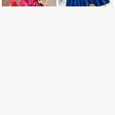
Soleia
Soleia 海军蓝编织刺绣镂空吊带收腰 A 字迷你连衣裙，女士度假装
Soleia
僅剩1件
179
Soleia 女士印花垂褶领口喇叭袖荷叶边下摆性感时尚迷你连衣裙，度假款
HK$
.00
僅剩1件
179
HK$
.00