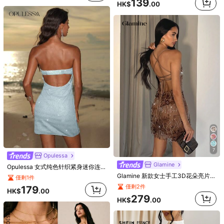
139
HK$
.00
小吊帶:
輕盈時尚，吊帶背心是炎炎夏日或層次穿搭的百搭之選，為追求品
味的您帶來絲滑透氣的舒適體驗。
83K 追蹤者
4.88
Material:
網布
83K 追蹤者
4.88
Composition:
94% 聚希胺, 6% 彈力纖維
看更多
83K 追蹤者
4.88
Andrea Bello
83K 追蹤者
4.88
5***4
followed
2 hours ago
最近售出 99K+
30K+ 再次購買
Follower surge 19%
83K 追蹤者
4.88
This store is selected as a
「时尚店铺」
83K 追蹤者
4.88
關注
所有商品
7
Opulessa
Glamine
Opulessa 女式纯色针织紧身迷你连衣裙
83K 追蹤者
4.88
Glamine 新款女士手工3D花朵亮片拼接性感露背系带迷你修身吊带连衣裙，粉色刺绣亮片连衣裙，优雅女士连衣裙，约会之夜连衣裙，派对装扮，性感派对连衣裙，鸡尾酒会短裙，街头风，女士海滩度假装扮，万圣节，返校节，开学季
僅剩1件
僅剩2件
179
HK$
.00
83K 追蹤者
4.88
279
HK$
.00
83K 追蹤者
4.88