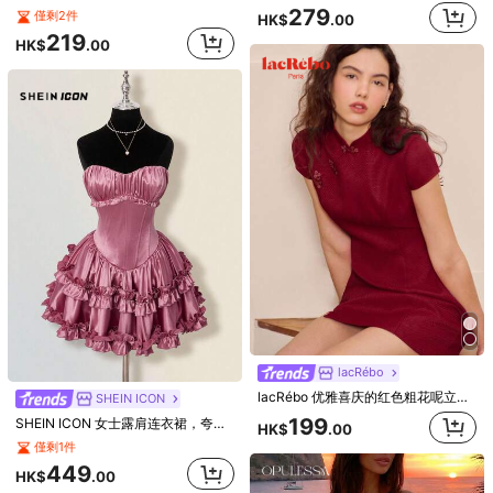
279
僅剩2件
HK$
.00
219
HK$
.00
SHEIN PETITE
SHEIN PETITE 性感露背紅色迷你洋裝，領口綁帶、抓皺下擺與雙層設計，適合派對、約會、情人節，適合夏季女性與嬌小女性
僅剩1件
Sweetina
129
HK$
.00
Sweetina 深V领碎花休闲度假复古迷你连衣裙
僅剩2件
119
HK$
.00
lacRébo
lacRébo 优雅喜庆的红色粗花呢立领迷你连衣裙，圣诞节的理想之选
SHEIN ICON
199
SHEIN ICON 女士露肩连衣裙，夸张的 A 字廓形，性感优雅的派对连衣裙，带有层叠的荷叶边下摆
HK$
.00
僅剩1件
449
HK$
.00