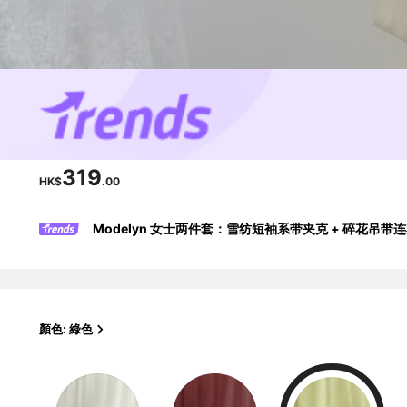
319
HK$
.00
Modelyn 女士两件套：雪纺短袖系带夹克 + 碎花吊
顏色: 綠色