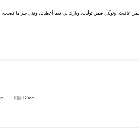
يمن
عافيتَ،
وتولَّني
فيمن
تولَّيت،
وبارك
لي
فيما
أعطيتَ،
وقِني
شر
ما
قضيت،
ف
cm
臀圍:
120cm