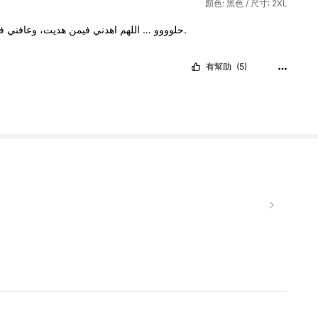
顏色: 黑色 / 尺寸: 2XL
ف
وعافني
هديت،
فيمن
اهدني
اللهم
…
حلوووو
وتعاليت.
有幫助
(5)