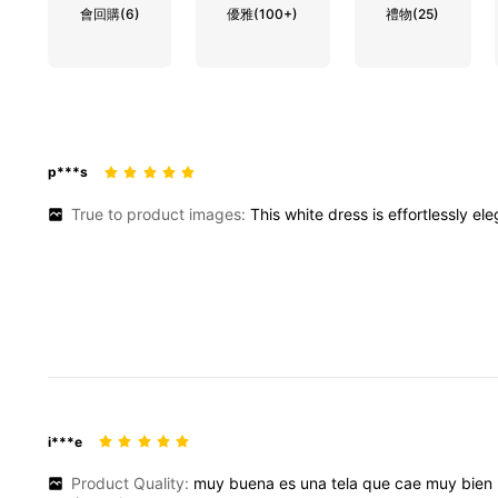
會回購
(6)
優雅
(100+)
禮物
(25)
p***s
True to product images:
This
white
dress
is
effortlessly
ele
i***e
Product Quality:
muy
buena
es
una
tela
que
cae
muy
bien