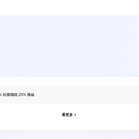
% 粘膠纖維,25% 滌綸
看更多