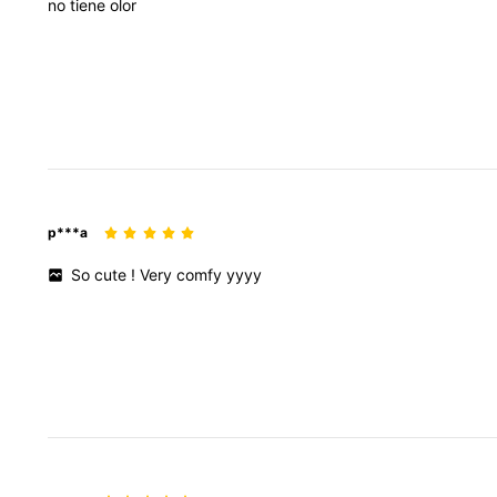
no
tiene
olor
p***a
So
cute
!
Very
comfy
yyyy