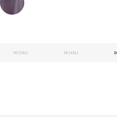
16
(2XL)
18
(3XL)
2