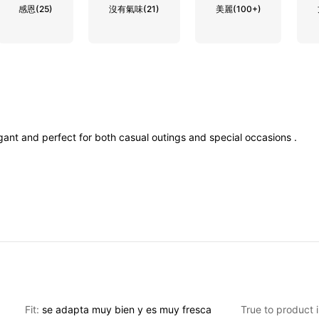
感恩
(25)
沒有氣味
(21)
美麗
(100+)
gant
and
perfect
for
both
casual
outings
and
special
occasions
.
Fit:
se
adapta
muy
bien
y
es
muy
fresca
True to product