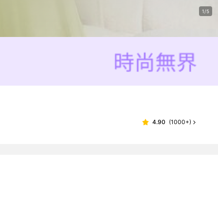
1/5
4.90
(
1000+
)