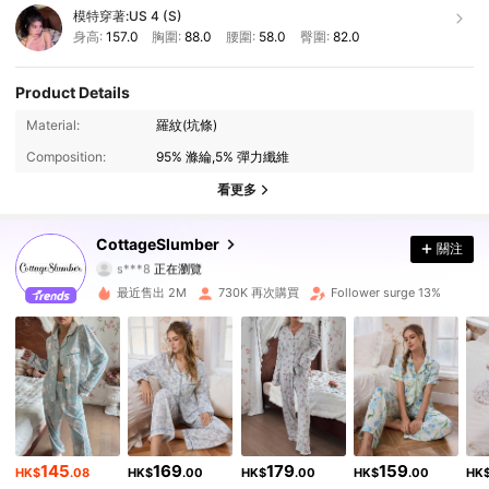
模特穿著:
US 4 (S)
身高:
157.0
胸圍:
88.0
腰圍:
58.0
臀圍:
82.0
Product Details
Material:
羅紋(坑條)
355K 追蹤者
4.92
Composition:
95% 滌綸,5% 彈力纖維
355K 追蹤者
4.92
看更多
355K 追蹤者
4.92
CottageSlumber
關注
s***8
正在瀏覽
355K 追蹤者
4.92
最近售出 2M
730K 再次購買
Follower surge 13%
355K 追蹤者
4.92
355K 追蹤者
4.92
355K 追蹤者
4.92
145
169
179
159
HK$
.08
HK$
.00
HK$
.00
HK$
.00
HK
355K 追蹤者
4.92