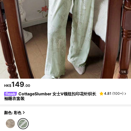
1/6
149
HK$
.00
CottageSlumber 女士V领纽扣印花针织长
4.81
(
100+
)
袖睡衣套装
顏色: 彩色