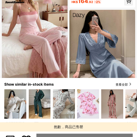
164
HK$
.92
-2%
Show similar in-stock items
查看全部
#清新春日色調
SweetSlumber 蕾丝拼接吊带上衣和
长裤女士睡衣套装
僅剩1件
Dazy
109
DAZY 女士蕾丝拼接V领露背七分袖睡
HK$
.00
裙，秋季睡衣，冬季
僅剩4件
199
HK$
.00
抱歉，商品已售罄