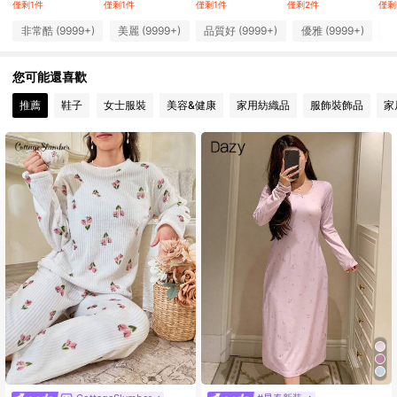
僅剩1件
僅剩1件
僅剩1件
僅剩2件
僅剩
非常酷 (9999+)
美麗 (9999+)
品質好 (9999+)
優雅 (9999+)
與
355K 追蹤者
4.92
您可能還喜歡
355K 追蹤者
4.92
推薦
鞋子
女士服裝
美容&健康
家用紡織品
服飾裝飾品
家
355K 追蹤者
4.92