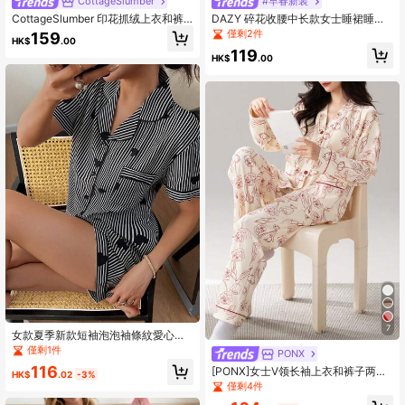
CottageSlumber
#早春新装
CottageSlumber 印花抓绒上衣和裤
DAZY 碎花收腰中长款女士睡裙睡
子女士睡衣套装，蓬松柔软，适合假
衣，冬季
僅剩2件
159
HK$
.00
日穿着，舒适优雅，秋冬皆宜。
119
HK$
.00
7
女款夏季新款短袖泡泡袖條紋愛心印
花睡衣套裝，耐穿不易變形，可機洗
僅剩1件
PONX
易清潔，慵懶甜美風日常居家穿著，
116
[PONX]女士V领长袖上衣和裤子两件
休閒百搭，也可外穿
HK$
.02
-3%
套睡衣套装，亲肤家居服，春秋冬装
僅剩4件