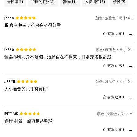
會回購
(1)
很棒的服務
(2)
禮物
(11)
方便攜帶
(6)
優雅
(7)
j***n
顏色: 藏蓝色 / 尺寸: XS
真空包裝，符合身材很好看
有幫助
(0)
l***0
顏色: 藏蓝色 / 尺寸: XL
輕柔布料貼身不緊繃，活動自在不拘束，日常穿搭很舒服
有幫助
(0)
a***6
顏色: 藏蓝色 / 尺寸: XL
大小適合的尺寸材質好
有幫助
(0)
阿***綉
顏色: 淺藍色 / 尺寸: M
還行
材質一般容易起毛球
有幫助
(0)