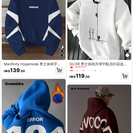
63K 追蹤者
4.79
63K 追蹤者
4.79
High Repeat Customers
僅剩6件
Manfinity Hypemode 男士休闲字母
SU ER 男士休闲月球宇航员印花连帽
印花长袖连帽衫
衫，带口袋，秋冬款
High Repeat Customers
High Repeat Customers
139
HK$
.00
僅剩6件
僅剩6件
119
HK$
.00
High Repeat Customers
僅剩6件