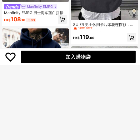
Manfinity EMRG
Manfinity EMRG 男士海军蓝白拼接
洛杉矶字母连帽衫 | 简约都市风宽松
108
High Repeat Customers
HK$
.16
-36%
套头衫 | 撞色袖设计长袖保暖上衣 | 百
僅剩10件
SU ER 男士休闲卡片印花连帽衫，带
搭休闲运动风青年服装，字母印花撞
口袋，秋冬款
High Repeat Customers
High Repeat Customers
色长袖休闲保暖连帽卫衣，秋冬款
僅剩10件
僅剩10件
119
HK$
.00
High Repeat Customers
僅剩10件
加入購物袋
男士休闲街头风纽约标语印花口袋抽
绳连帽衫，春秋季
僅剩1件
139
HK$
.35
-6%