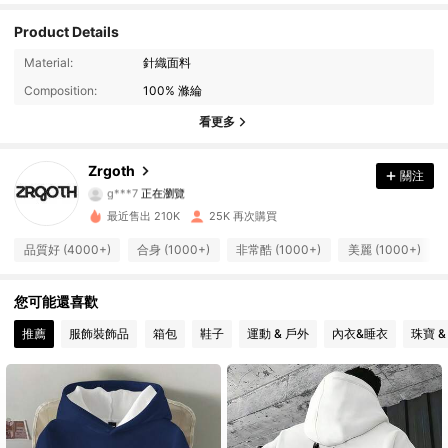
Product Details
Material:
針織面料
63K 追蹤者
4.79
Composition:
100% 滌綸
63K 追蹤者
4.79
看更多
63K 追蹤者
4.79
Zrgoth
關注
g***7
正在瀏覽
63K 追蹤者
4.79
最近售出 210K
25K 再次購買
品質好 (4000+)
合身 (1000+)
非常酷 (1000+)
美麗 (1000+)
63K 追蹤者
4.79
您可能還喜歡
63K 追蹤者
4.79
推薦
服飾裝飾品
箱包
鞋子
運動 & 戶外
內衣&睡衣
珠寶 &
63K 追蹤者
4.79
63K 追蹤者
4.79
63K 追蹤者
4.79