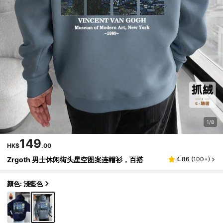
1/8
149
HK$
.00
Zrgoth 男士休闲街头星空图案连帽衫，百搭
4.86
(
100+
)
顏色: 淺藍色