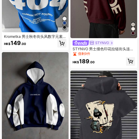
Krometka 男士秋冬街头风数字元素
印花连帽卫衣
149
STYNVO
HK$
.00
STYNVO 男士撞色印花拉链街头连帽
衫，保暖内衬
僅剩9件
189
HK$
.00